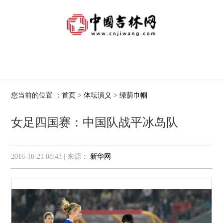
您当前的位置 ：
首页
>
体坛演义
>
绿荫巾帼
女足四国赛：中国队战平冰岛队
2016-10-21 08:43 | 来源：
新华网